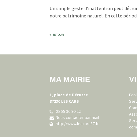
Un simple geste d’inattention peut détruir
notre patrimoine naturel.
En cette période
RETOUR
MA MAIRIE
V
1, place de Pérusse
Écol
87230 LES CARS
Ser
Com
05 55 36 90 22
Asso
Nous contacter par mail
Ser
http://www.lescars87.fr
com