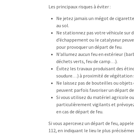
Les principaux risques à éviter :
Ne jetez jamais un mégot de cigarette 
au sol.
Ne stationnez pas votre véhicule sur de
d’échappement ou le catalyseur peuv
pour provoquer un départ de feu.
N’allumez aucun feu en extérieur (bar
déchets verts, feu de camp…).
Évitez les travaux produisant des étin
soudure…) à proximité de végétation 
Ne laissez pas de bouteilles ou objets e
peuvent parfois favoriser un départ de
Si vous utilisez du matériel agricole o
particulièrement vigilants et prévoye
en cas de départ de feu.
Si vous apercevez un départ de feu, appel
112
, en indiquant le lieu le plus préciséme